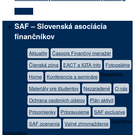
Viac info
SAF – Slovenská asociácia
finančníkov
Aktuality
Časopis Finančný manažér
Členská zóna
EACT a IGTA info
Fotogalérie
Slovenská
Home
Konferencie a semináre
Materiály pre študentov
Nezaradené
O nás
Ochrana osobných údajov
Plán aktivít
Pripomienky
Pripravujeme
SAF exclusive
asociácia
SAF ocenenia
Valné zhromaždenie
finančníkov