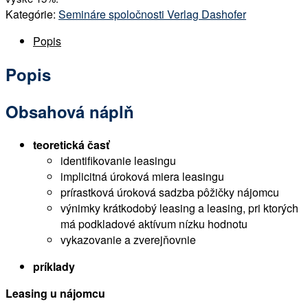
Kategórie:
Semináre spoločnosti Verlag Dashofer
Popis
Popis
Obsahová náplň
teoretická časť
identifikovanie leasingu
implicitná úroková miera leasingu
prírastková úroková sadzba pôžičky nájomcu
výnimky krátkodobý leasing a leasing, pri ktorých
má podkladové aktívum nízku hodnotu
vykazovanie a zverejňovnie
príklady
Leasing u nájomcu