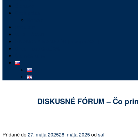
Členstvo
Spolupráca
Kontakt
Podujatia
VZDELÁVANIE
FINANČNÝ MANAŽÉR (časopis SAF)
Chcem poukázať 2%
Členská zóna
DISKUSNÉ FÓRUM – Čo prines
Pridané do
27. mája 2025
28. mája 2025
od
saf