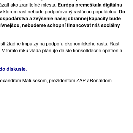
ázali ako zraniteľné miesta
. Európa premeškala digitálnu
i, v ktorom rast nebude podporovaný rastúcou populáciou.
Do
 hospodárstva a zvýšenie našej obrannej kapacity bude
tívnejšou
,
nebudeme schopní financovať
náš
sociálny
niesli žiadne impulzy na podporu ekonomického rastu. Rast
. V tomto roku vláda plánuje ďalšie konsolidačné opatrenia
do diskusie.
a Alexandrom Matušekom, prezidentom ZAP aRonaldom