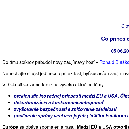
Slo
Čo prinesi
05.06.20
Do tímu spíkrov pribudol nový zaujímavý hosť –
Ronald Blaško
Nenechajte si újsť jedinečnú príležitosť, byť súčasťou zaujímav
V diskusii sa zameriame na vysoko aktuálne témy:
preklenutie inovačnej priepasti medzi EU a USA, Čín
dekarbonizácia a konkurencieschopnosť
zvyšovanie bezpečnosti a znižovanie závislostí
posilnenie správy vecí verejných ( inštitucionálnom
Európa
sa obáva spomalenia rastu.
Medzi EÚ a USA otvoril