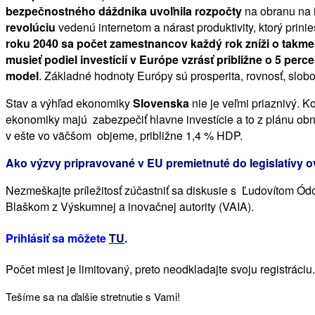
bezpečnostného dáždnika uvoľnila rozpočty
na obranu na i
revolúciu
vedenú internetom a nárast produktivity, ktorý prin
roku 2040 sa počet zamestnancov každý rok zníži o takme
musieť podiel investícií v Európe vzrásť približne o 5 pe
model
. Základné hodnoty Európy sú prosperita, rovnosť, slobo
Stav a výhľad ekonomiky
Slovenska
nie je veľmi priaznivý. 
ekonomiky majú zabezpečiť hlavne investície a to z plánu obno
v ešte vo väčšom objeme, približne 1,4 % HDP.
Ako výzvy pripravované v EU premietnuté do legislatívy o
Nezmeškajte príležitosť zúčastniť sa diskusie s Ľudovíto
Blaškom z Výskumnej a inovačnej autority (VAIA).
Prihlásiť sa môžete
TU
.
Počet miest je limitovaný, preto neodkladajte svoju registráciu.
Tešíme sa na ďalšie stretnutie s Vami!