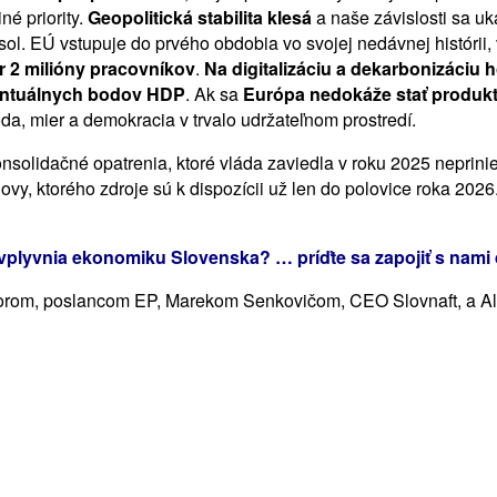
né priority.
Geopolitická stabilita klesá
a naše závislosti sa uk
iesol. EÚ vstupuje do prvého obdobia vo svojej nedávnej históri
r 2 milióny pracovníkov
.
Na digitalizáciu a dekarbonizáciu
rcentuálnych bodov HDP
. Ak sa
Európa nedokáže stať produk
da, mier a demokracia v trvalo udržateľnom prostredí.
Konsolidačné opatrenia, ktoré vláda zaviedla v roku 2025 nepri
vy, ktorého zdroje sú k dispozícii už len do polovice roka 2026
vplyvnia ekonomiku Slovenska? … príďte sa zapojiť s nami 
m Ódorom, poslancom EP, Marekom Senkovičom, CEO Slovnaft, 