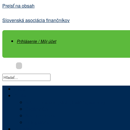
Prejsť na obsah
Slovenská asociácia finančníkov
Prihlásenie / Môj účet
Úvod
O nás
SAF – poslanie, ciele, história, stanovy
Orgány SAF
SAF ocenenia
Fotogaléria
Aktuality