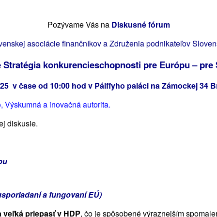
Pozývame Vás na
Diskusné fórum
venskej asociácie finančníkov a Združenia podnikateľov Sloven
e Stratégia konkurencieschopnosti pre Európu – pre
25 v čase od 10:00 hod v Pálffyho paláci na Zámockej 34 B
, Výskumná a inovačná autorita.
ej diskusie.
ou
 usporiadaní a fungovaní EÚ)
a veľká priepasť v HDP
, čo je spôsobené výraznejším spomalen