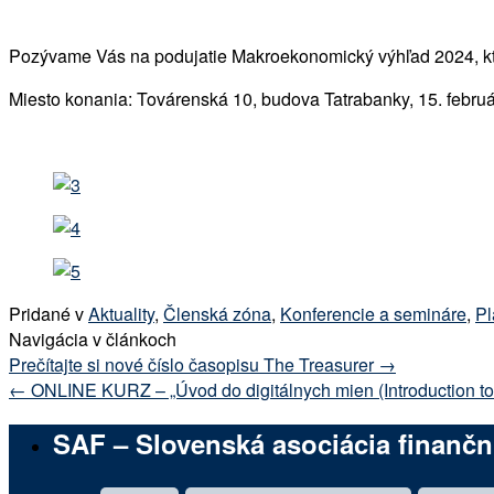
Pozývame Vás na podujatie Makroekonomický výhľad 2024, kto
Miesto konania: Továrenská 10, budova Tatrabanky, 15. febru
Pridané v
Aktuality
,
Členská zóna
,
Konferencie a semináre
,
Pl
Navigácia v článkoch
Prečítajte si nové číslo časopisu The Treasurer
→
←
ONLINE KURZ – „Úvod do digitálnych mien (Introduction to 
SAF – Slovenská asociácia finančn