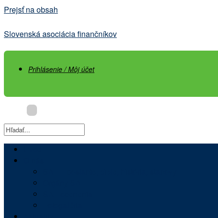
Prejsť na obsah
Slovenská asociácia finančníkov
Prihlásenie / Môj účet
Úvod
O nás
SAF – poslanie, ciele, história, stanovy
Orgány SAF
SAF ocenenia
Fotogaléria
Aktuality