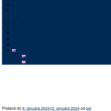
Členstvo
Spolupráca
Kontakt
Podujatia
VZDELÁVANIE
FINANČNÝ MANAŽÉR (časopis SAF)
Chcem poukázať 2%
Členská zóna
Pridané do
9. januára 2024
12. januára 2024
od
saf