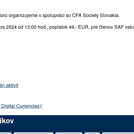
rú organizujeme v spolupráci so CFA Society Slovakia.
ára 2024 od 13:00 hod., poplatok 49,- EUR, pre členov SAF vs
án aktivít
Digital Currencies)“
íkov