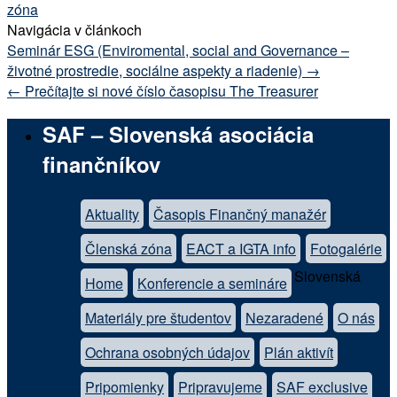
zóna
Navigácia v článkoch
Seminár ESG (Enviromental, social and Governance –
životné prostredie, sociálne aspekty a riadenie)
→
←
Prečítajte si nové číslo časopisu The Treasurer
SAF – Slovenská asociácia
finančníkov
Aktuality
Časopis Finančný manažér
Členská zóna
EACT a IGTA info
Fotogalérie
Slovenská
Home
Konferencie a semináre
Materiály pre študentov
Nezaradené
O nás
Ochrana osobných údajov
Plán aktivít
Pripomienky
Pripravujeme
SAF exclusive