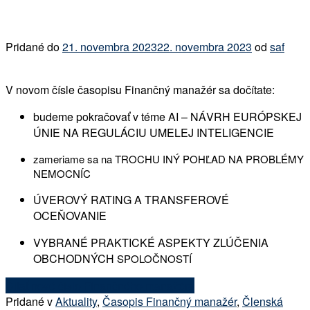
Pridané do
21. novembra 2023
22. novembra 2023
od
saf
V novom čísle časopisu Finančný manažér sa dočítate:
budeme pokračovať v téme AI – NÁVRH EURÓPSKEJ
ÚNIE NA REGULÁCIU UMELEJ INTELIGENCIE
zameriame sa na TROCHU INÝ POHĽAD NA PROBLÉMY
NEMOCNÍC
ÚVEROVÝ RATING A TRANSFEROVÉ
OCEŇOVANIE
VYBRANÉ PRAKTICKÉ ASPEKTY ZLÚČENIA
OBCHODNÝCH
SPOLOČNOSTÍ
Čítať nové číslo Finančného manažéra
Pridané v
Aktuality
,
Časopis Finančný manažér
,
Členská