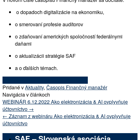
o dopadoch digitalizácie na ekonomiku,
o smerovaní profesie audítorov
o zdaňovaní amerických spoločností federálnymi
daňami
o aktualizácii stratégie SAF
a o ďalších témach.
Čítať nové číslo Finančného manažéra
Pridané v
Aktuality
,
Časopis Finančný manažér
Navigácia v článkoch
WEBINÁR 6.12.2022 Ako elektronizácia & AI ovplyvňuje
účtovníctvo
→
←
Záznam z webináru Ako elektronizácia & AI ovplyvňuje
účtovníctvo
SAF – Slovenská asociácia