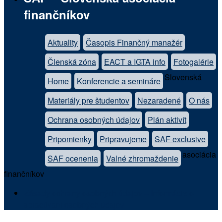
finančníkov
Aktuality
Časopis Finančný manažér
Členská zóna
EACT a IGTA info
Fotogalérie
Slovenská
Home
Konferencie a semináre
Materiály pre študentov
Nezaradené
O nás
Ochrana osobných údajov
Plán aktivít
Pripomienky
Pripravujeme
SAF exclusive
asociácia
SAF ocenenia
Valné zhromaždenie
finančníkov
Zásady ochrany osobných údajov – Informácie o
spracúvaní osobných údajov