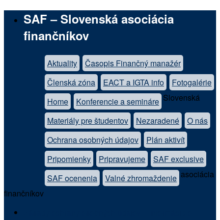
SAF – Slovenská asociácia
finančníkov
Aktuality
Časopis Finančný manažér
Členská zóna
EACT a IGTA info
Fotogalérie
Slovenská
Home
Konferencie a semináre
Materiály pre študentov
Nezaradené
O nás
Ochrana osobných údajov
Plán aktivít
Pripomienky
Pripravujeme
SAF exclusive
asociácia
SAF ocenenia
Valné zhromaždenie
finančníkov
Zásady ochrany osobných údajov – Informácie o