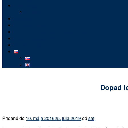
Spolupráca
Kontakt
Podujatia
VZDELÁVANIE
FINANČNÝ MANAŽÉR (časopis SAF)
Chcem poukázať 2%
Členská zóna
Dopad le
Pridané do
10. mája 2016
25. júla 2019
od
saf