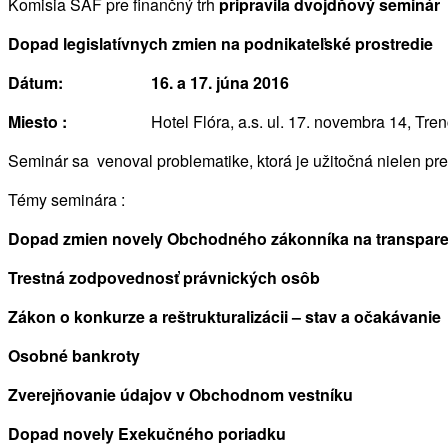
Komisia SAF pre finančný trh
pripravila dvojdňový seminár
Dopad legislatívnych zmien na podnikateľské prostredie
Dátum:
16. a 17. júna 2016
Miesto :
Hotel Flóra, a.s. ul. 17. novembra 14, Tre
Seminár sa venoval problematike, ktorá je užitočná nielen pre
Témy seminára :
Dopad zmien novely Obchodného zákonníka na transpare
Trestná zodpovednosť právnických osôb
Zákon o konkurze a reštrukturalizácii – stav a očakávanie
Osobné bankroty
Zverejňovanie údajov v Obchodnom vestníku
Dopad novely Exekučného poriadku