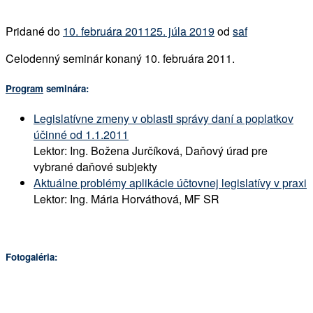
Pridané do
10. februára 2011
25. júla 2019
od
saf
Celodenný seminár konaný 10. februára 2011.
Program
seminára:
Legislatívne zmeny v oblasti správy daní a poplatkov
účinné od 1.1.2011
Lektor: Ing. Božena Jurčíková, Daňový úrad pre
vybrané daňové subjekty
Aktuálne problémy aplikácie účtovnej legislatívy v praxi
Lektor: Ing. Mária Horváthová, MF SR
Fotogaléria: