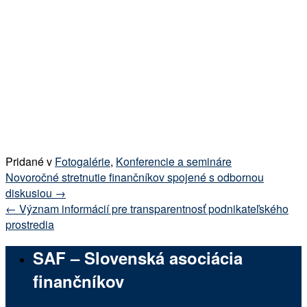
Pridané v
Fotogalérie
,
Konferencie a semináre
Navigácia
Novoročné stretnutie finančníkov spojené s odbornou
v
diskusiou
→
článkoch
←
Význam informácií pre transparentnosť podnikateľského
prostredia
SAF – Slovenská asociácia
finančníkov