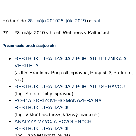
Pridané do
28. mája 2010
25. júla 2019
od
saf
27. – 28. mája 2010 v hoteli Wellness v Patinciach.
Prezentácie prednášajúcich:
REŠTRUKTURALIZÁCIA Z POHĽADU DLŽNÍKA A
VERITEĽA
(JUDr. Branislav Pospíšil, správca, Pospíšil & Partners,
k.s.)
REŠTRUKTURALIZÁCIA Z POHĽADU SPRÁVCU
(Ing. Štefan Tichý, správca)
POHĽAD KRÍZOVÉHO MANAŽÉRA NA
REŠTRUKTURALIZÁCIU
(Ing. Viktor Leščinský, krízový manažér)
ANALÝZA VÝVOJA POVOLENÝCH
REŠTRUKTURALIZÁCIÍ
(Ing. Jana Marková, SCB)