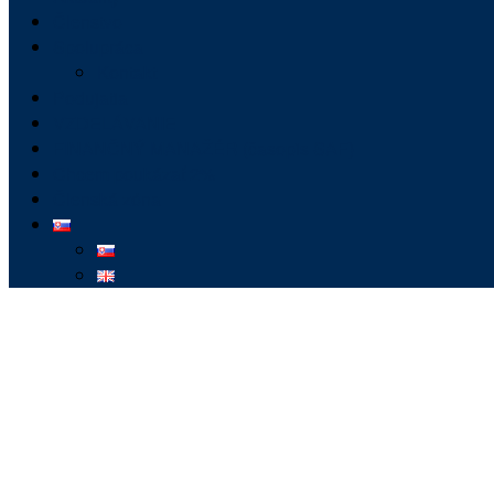
Členstvo
Spolupráca
Kontakt
Podujatia
VZDELÁVANIE
FINANČNÝ MANAŽÉR (časopis SAF)
Chcem poukázať 2%
Členská zóna