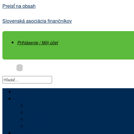
Prejsť na obsah
Slovenská asociácia finančníkov
Prihlásenie / Môj účet
Úvod
O nás
SAF – poslanie, ciele, história, stanovy
Orgány SAF
SAF ocenenia
Fotogaléria
Aktuality