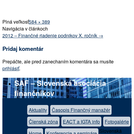
Plná veľkosť
584 × 389
Navigácia v článkoch
2012 – Finančné riadenie podnikov X. ročník
→
Pridaj komentár
Prepáčte, ale pred zanechaním komentára sa musíte
prihlásiť
.
SAF – Slovenská asociácia
finančníkov
Aktuality
Časopis Finančný manažér
Členská zóna
EACT a IGTA info
Fotogalérie
Slovenská
Home
Konferencie a semináre