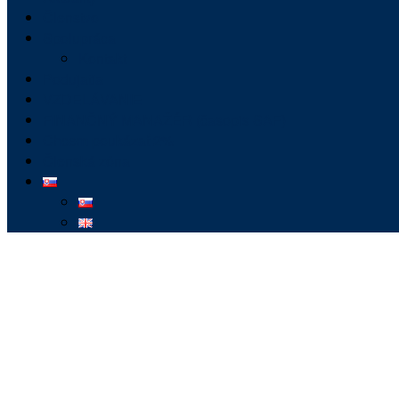
Členstvo
Spolupráca
Kontakt
Podujatia
VZDELÁVANIE
FINANČNÝ MANAŽÉR (časopis SAF)
Chcem poukázať 2%
Členská zóna