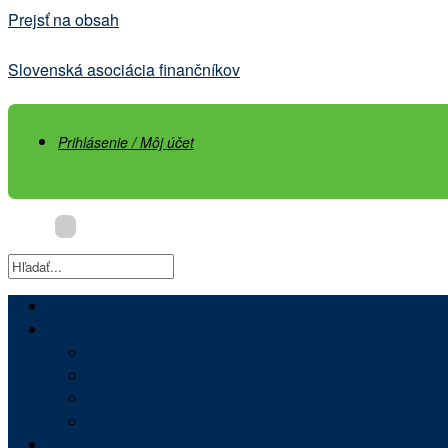
Prejsť na obsah
Slovenská asociácia finančníkov
Prihlásenie / Môj účet
Úvod
O nás
SAF – poslanie, ciele, história, stanovy
Orgány SAF
SAF ocenenia
Fotogaléria
Aktuality